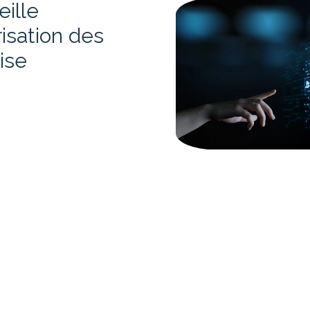
eille
risation des
rise