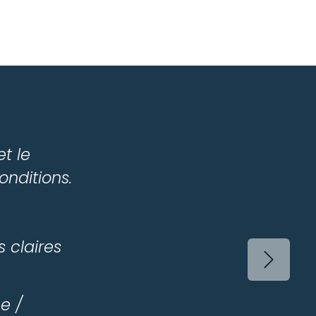
et le
onditions.
 claires
Suivant
e /