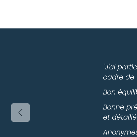
"J'ai part
cadre de 
Bon équili
Bonne prés
Précédent
et détail
Anonymes 