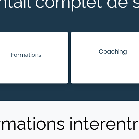
tail complet de 
Coaching
Formations
mations interent