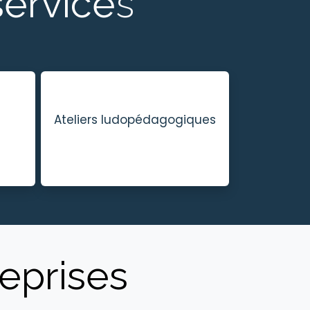
service
s
Ateliers ludopédagogiques
reprises